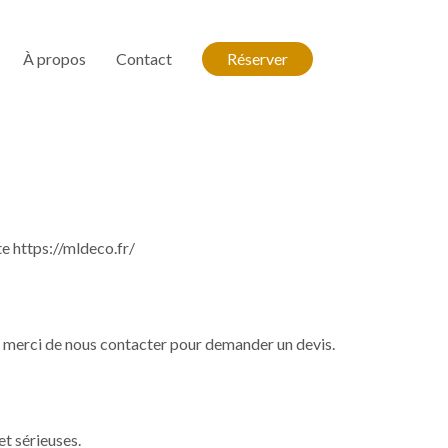
À propos
Contact
Réserver
te
https://mldeco.fr/
ions merci de nous contacter pour demander un devis.
et sérieuses.