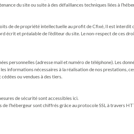
enance du site ou suite à des défaillances techniques liées à l’hébe
ts de de propriété intellectuelle au profit de Cfixé, Il est interdit d
rd écrit et préalable de l’éditeur du site. Le non-respect de ces dro
nnées personnelles (adresse mail et numéro de téléphone). Les donné
es informations nécessaires à la réalisation de nos prestations, ce
t cédées ou vendues à des tiers.
:
esures de sécurité sont accessibles
ici
.
urs de l’hébergeur sont chiffrés grâce au protocole SSL à travers H